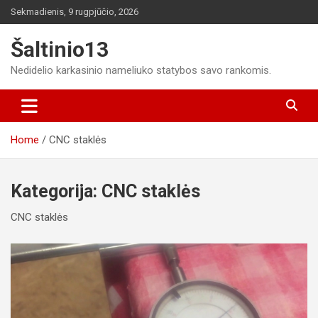
Skip
Sekmadienis, 9 rugpjūčio, 2026
to
content
Šaltinio13
Nedidelio karkasinio nameliuko statybos savo rankomis.
Home
CNC staklės
Kategorija:
CNC staklės
CNC staklės