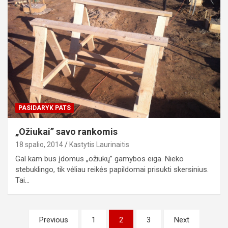
PASIDARYK PATS
„Ožiukai” savo rankomis
18 spalio, 2014
Kastytis Laurinaitis
Gal kam bus įdomus „ožiukų” gamybos eiga. Nieko
stebuklingo, tik vėliau reikės papildomai prisukti skersinius.
Tai…
Įrašų
Previous
1
2
3
Next