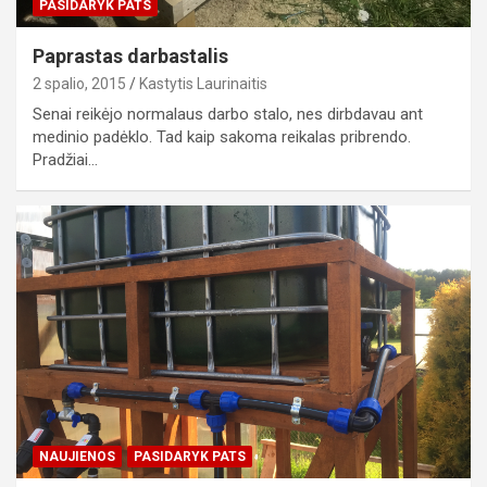
PASIDARYK PATS
Paprastas darbastalis
2 spalio, 2015
Kastytis Laurinaitis
Senai reikėjo normalaus darbo stalo, nes dirbdavau ant
medinio padėklo. Tad kaip sakoma reikalas pribrendo.
Pradžiai…
NAUJIENOS
PASIDARYK PATS