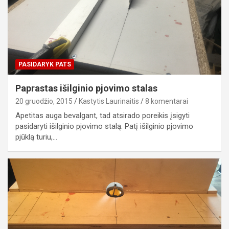
PASIDARYK PATS
Paprastas išilginio pjovimo stalas
20 gruodžio, 2015
Kastytis Laurinaitis
8 komentarai
Apetitas auga bevalgant, tad atsirado poreikis įsigyti
pasidaryti išilginio pjovimo stalą. Patį išilginio pjovimo
pjūklą turiu,…