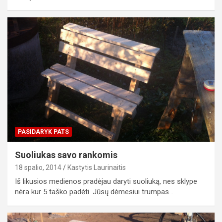
PASIDARYK PATS
Suoliukas savo rankomis
18 spalio, 2014
Kastytis Laurinaitis
Iš likusios medienos pradėjau daryti suoliuką, nes sklype
nėra kur 5 taško padėti. Jūsų dėmesiui trumpas…