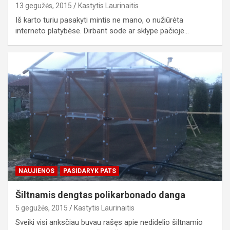
13 gegužės, 2015
Kastytis Laurinaitis
Iš karto turiu pasakyti mintis ne mano, o nužiūrėta
interneto platybėse. Dirbant sode ar sklype pačioje…
NAUJIENOS
PASIDARYK PATS
Šiltnamis dengtas polikarbonado danga
5 gegužės, 2015
Kastytis Laurinaitis
Sveiki visi anksčiau buvau rašęs apie nedidelio šiltnamio